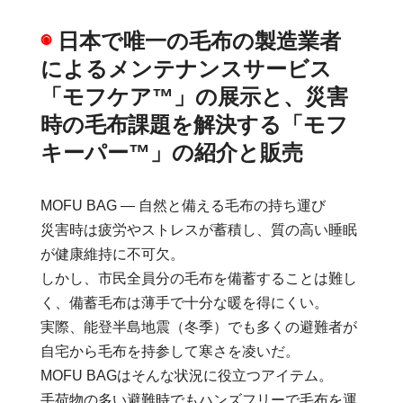
◉
日本で唯一の毛布の製造業者
によるメンテナンスサービス
「モフケア™」の展示と、災害
時の毛布課題を解決する「モフ
キーパー™」の紹介と販売
MOFU BAG ― 自然と備える毛布の持ち運び
災害時は疲労やストレスが蓄積し、質の高い睡眠
が健康維持に不可欠。
しかし、市民全員分の毛布を備蓄することは難し
く、備蓄毛布は薄手で十分な暖を得にくい。
実際、能登半島地震（冬季）でも多くの避難者が
自宅から毛布を持参して寒さを凌いだ。
MOFU BAGはそんな状況に役立つアイテム。
手荷物の多い避難時でもハンズフリーで毛布を運